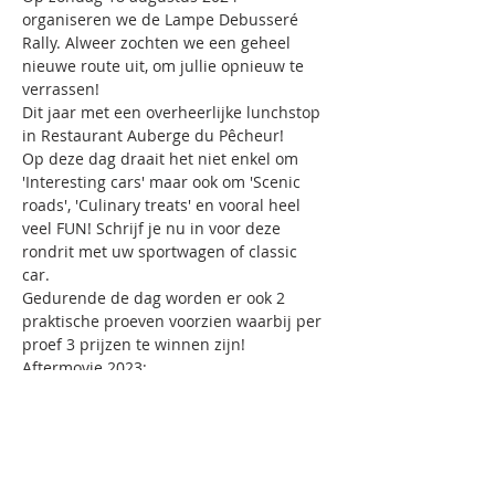
organiseren we de Lampe Debusseré 
Rally. Alweer zochten we een geheel 
nieuwe route uit, om jullie opnieuw te 
verrassen! 
Dit jaar met een overheerlijke lunchstop 
in Restaurant Auberge du Pêcheur!
Op deze dag draait het niet enkel om 
'Interesting cars' maar ook om 'Scenic 
roads', 'Culinary treats' en vooral heel 
veel FUN! Schrijf je nu in voor deze 
rondrit met uw sportwagen of classic 
car. 
Gedurende de dag worden er ook 2 
praktische proeven voorzien waarbij per 
proef 3 prijzen te winnen zijn! 
Aftermovie 2023: 
https://www.youtube.com/watch?
v=jSLL03b6AGY
Inschrijvingsgeld bedraagt €349,- voor 
een wagen met 2 personen
.