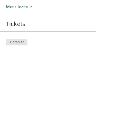
Meer lezen >
Tickets
Complet
Type de billet
Classic Winter Rally 2022
Plus d'info
Prix
130,00 €
+ 3,25 € de frais de billetterie
Cet événement est complet