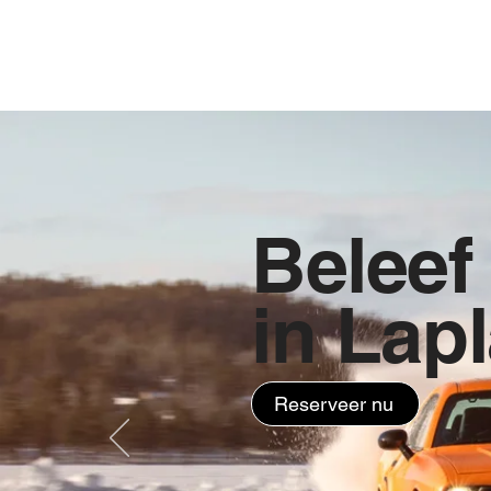
HOME
New Pa
Beleef
in Lap
Reserveer nu