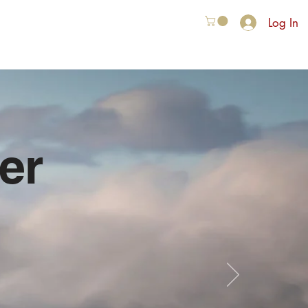
Log In
VER ONS
More
er