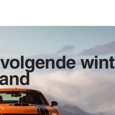
ge
EVENTS
PROJECTEN
GALLERIJ
AANBOD
O
 volgende wint
land