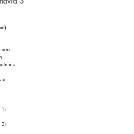
navia 3
el)
 Umea
n
helmina
tel
 1)
 2)