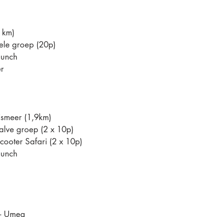
5 km)
e groep (20p)
lunch
er
ijsmeer (1,9km)
e groep (2 x 10p)
ooter Safari (2 x 10p)
lunch
 - Umea