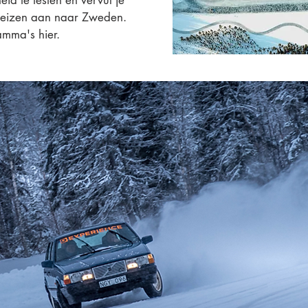
id te testen en vervul je
reizen aan naar Zweden.
amma's hier.