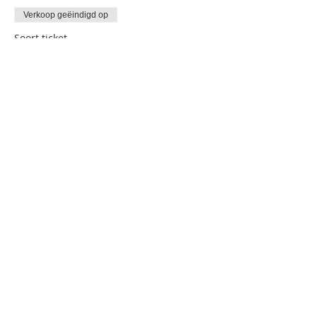
Verkoop geëindigd op
Soort ticket
Classic Summer Rally 2023
Meer info
Prijs
€ 145,00
+€ 3,63 servicekosten ticket
Deel dit evenement