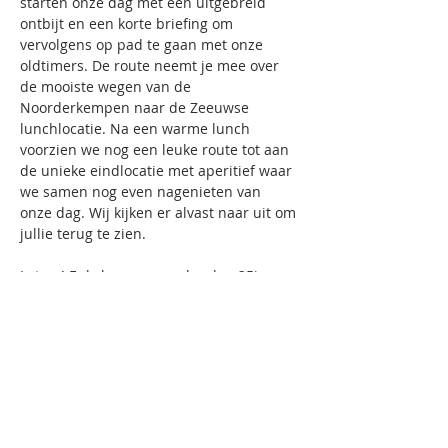
starten onze dag met een uitgebreid 
ontbijt en een korte briefing om 
vervolgens op pad te gaan met onze 
oldtimers. De route neemt je mee over 
de mooiste wegen van de 
Noorderkempen naar de Zeeuwse 
lunchlocatie. Na een warme lunch 
voorzien we nog een leuke route tot aan 
de unieke eindlocatie met aperitief waar 
we samen nog even nagenieten van 
onze dag. Wij kijken er alvast naar uit om 
jullie terug te zien.
Let op! Enkel wagens ouder dan 25jaar 
(oldtimers) worden toegelaten. Indien je 
met een youngtimer wil meerijden kan 
dit op aanvraag. 