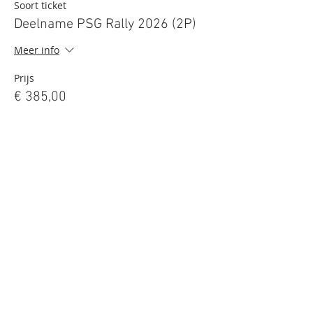
Soort ticket
Deelname PSG Rally 2026 (2P)
Meer info
Prijs
€ 385,00
+€ 9,63 servicekosten ticket
Aantal
Totaal
€ 0,00
Betalen