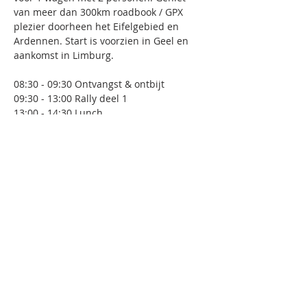
van meer dan 300km roadbook / GPX 
plezier doorheen het Eifelgebied en 
Ardennen. Start is voorzien in Geel en 
aankomst in Limburg. 
08:30 - 09:30 Ontvangst & ontbijt
09:30 - 13:00 Rally deel 1
13:00 - 14:30 Lunch
14:30 - 17:30 Rally deel 2
17:30 - 19:00 Apero & hapjes
Deel dit evenement
GET IN TOUCH