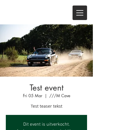
Test event
Fri 05 Mar
  |  
///M Cave
Test teaser tekst
Dit event is uitverkocht.