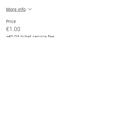
More info
Price
€1.00
+€0.03 ticket service fee
Deel dit evenement
GET IN TOUCH
We'd love to hear from you
+32 475 37 49 90