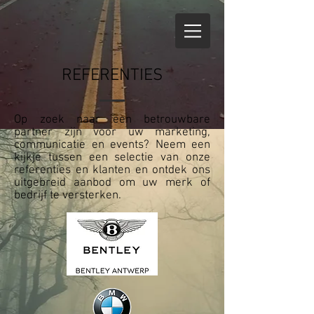
REFERENTIES
Op zoek naar een betrouwbare
partner zijn voor uw marketing,
communicatie en events? Neem een
kijkje tussen een selectie van onze
referenties en klanten en ontdek ons
uitgebreid aanbod om uw merk of
bedrijf te versterken.